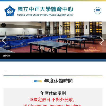
跳
到
主
要
內
容
區
桌球室
:::
年度休館時間
年度休館規劃
※國定假日 不對外開放。
※ Closed on national holidays.